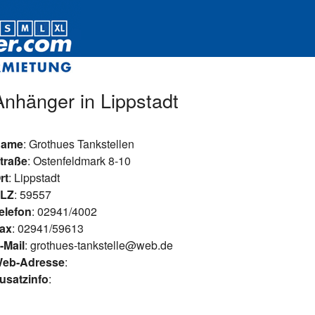
Anhänger in Lippstadt
ame
: Grothues Tankstellen
traße
: Ostenfeldmark 8-10
rt
: Lippstadt
LZ
: 59557
elefon
: 02941/4002
ax
: 02941/59613
-Mail
: grothues-tankstelle@web.de
eb-Adresse
:
usatzinfo
: