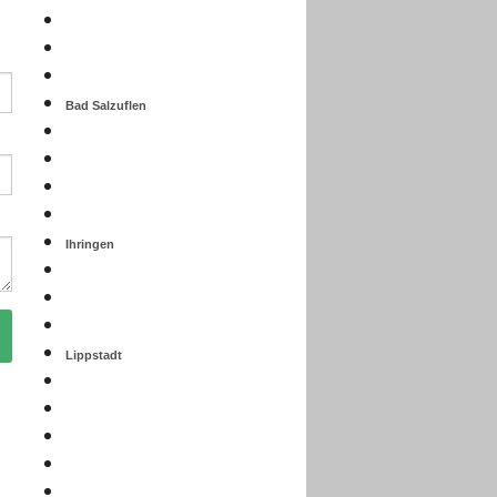
Bad Salzuflen
Ihringen
Lippstadt