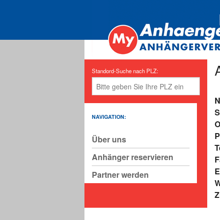
Standord-Suche nach PLZ:
N
S
NAVIGATION:
O
P
Über uns
T
Anhänger reservieren
F
E
Partner werden
W
Z