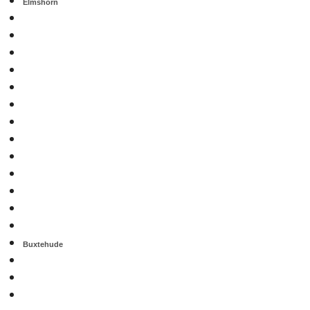
Elmshorn
Buxtehude